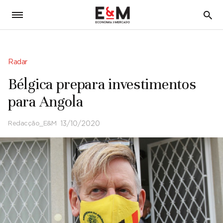
5
Radar
Bélgica prepara investimentos
para Angola
Redacção_E&M
13/10/2020