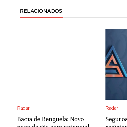
RELACIONADOS
Radar
Radar
Bacia de Benguela: Novo
Seguros
poço de gás com potencial
regista