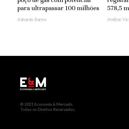
para ultrapassar 100 milhões
578,5 m
de pés cúbicos por dia
2025
Adnardo Barros
Amilton Vic
© 2021 Economia & Mercado.
Todos os Direitos Reservados.