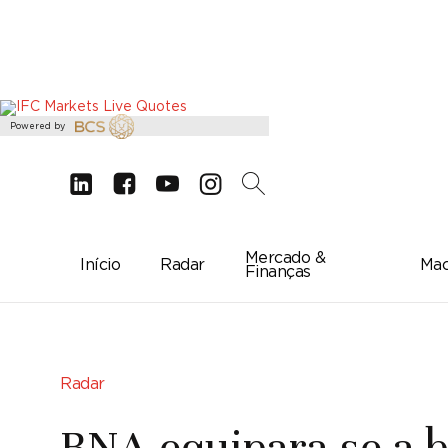
Powered by
d
e
g
c
2
Mercado &
Início
Radar
Mac
Finanças
Radar
BNA equipara-se a 