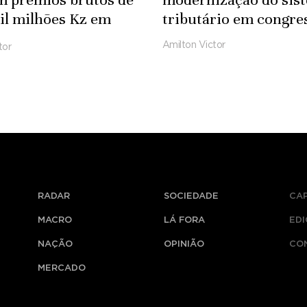
il milhões Kz em
tributário em congre
Amilton Victor
tor
RADAR
SOCIEDADE
CA
MACRO
LÁ FORA
ED
NAÇÃO
OPINIÃO
CO
MERCADO