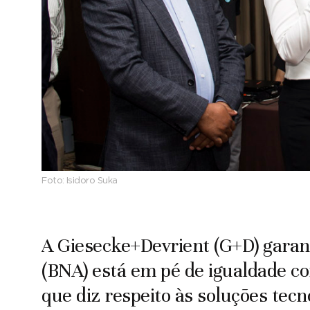
Foto:
Isidoro Suka
A Giesecke+Devrient (G+D) garan
(BNA) está em pé de igualdade c
que diz respeito às soluções tecn