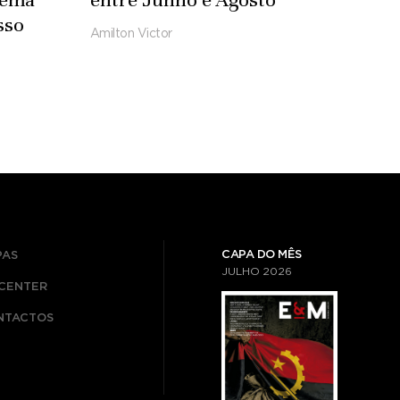
sso
Amilton Victor
CAPA DO MÊS
PAS
JULHO
2026
ICENTER
NTACTOS