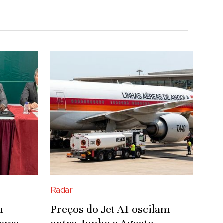
Radar
m
Preços do Jet A1 oscilam
tema
entre Junho e Agosto