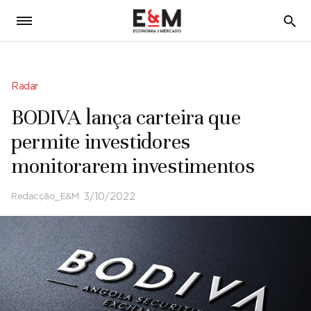
5
Radar
BODIVA lança carteira que
permite investidores
monitorarem investimentos
Redacção_E&M
3/10/2022