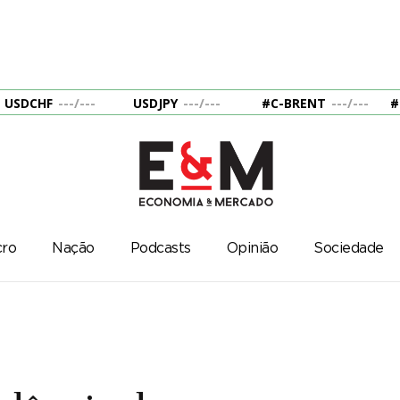
USDCHF
---
/
---
USDJPY
---
/
---
#C-BRENT
---
/
---
#
ro
Nação
Podcasts
Opinião
Sociedade