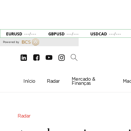
EURUSD
---
/
---
GBPUSD
---
/
---
USDCAD
---
/
---
Powered by
d
e
g
c
2
Mercado &
Início
Radar
Mac
Finanças
Radar