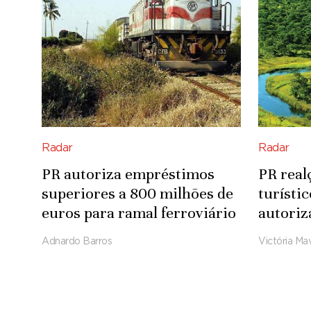
Radar
Radar
PR autoriza empréstimos
PR real
superiores a 800 milhões de
turísti
euros para ramal ferroviário
autoriz
Luena-Saurimo
para in
Adnardo Barros
Victória Mav
Integra