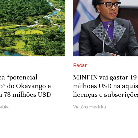
Radar
ça “potencial
MINFIN vai gastar 19
co” do Okavango e
milhões USD na aquis
a 73 milhões USD
licenças e subscriçõe
fra-estruturas
Microsoft
iluka
Victória Maviluka
das