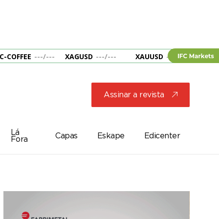
C-COFFEE
---
/
---
XAGUSD
---
/
---
XAUUSD
---
/
---
&B
Assinar a revista
j
Lá
Capas
Eskape
Edicenter
Fora