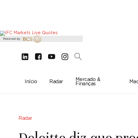
Powered by
d
e
g
c
2
Mercado &
Início
Radar
Mac
Finanças
Radar
Deloitte diz que pr