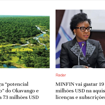
Radar
ça “potencial
MINFIN vai gastar 19
co” do Okavango e
milhões USD na aquis
a 73 milhões USD
licenças e subscriçõe
fra-estruturas
Microsoft