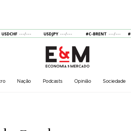
USDCHF
---
/
---
USDJPY
---
/
---
#C-BRENT
---
/
---
#
ro
Nação
Podcasts
Opinião
Sociedade