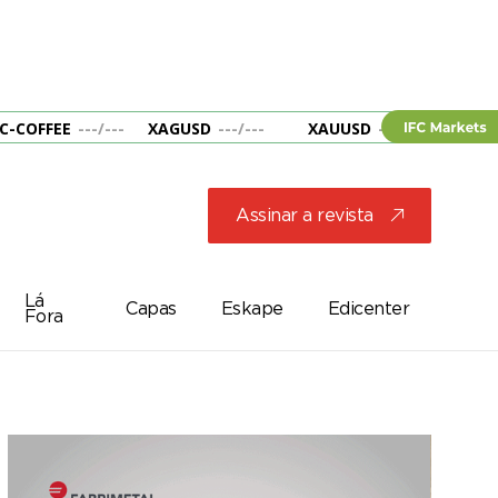
C-COFFEE
---
/
---
XAGUSD
---
/
---
XAUUSD
---
/
---
&B
Assinar a revista
j
Lá
Capas
Eskape
Edicenter
Fora