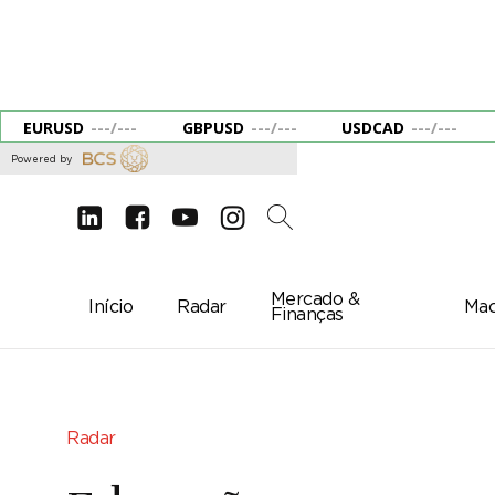
EURUSD
---
/
---
GBPUSD
---
/
---
USDCAD
---
/
---
Powered by
d
e
g
c
2
Mercado &
Início
Radar
Mac
Finanças
Radar