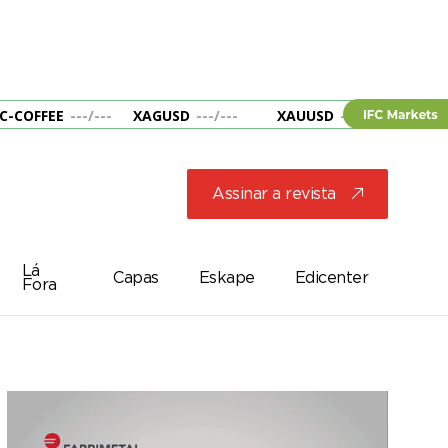
C-COFFEE
---
/
---
XAGUSD
---
/
---
XAUUSD
---
/
---
&B
Assinar a revista
j
Lá
Capas
Eskape
Edicenter
Fora