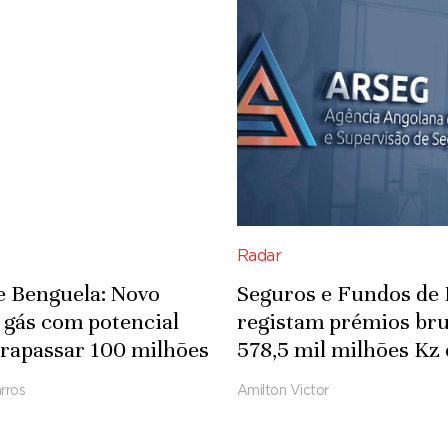
Radar
e Benguela: Novo
Seguros e Fundos de
 gás com potencial
registam prémios bru
trapassar 100 milhões
578,5 mil milhões Kz
cúbicos por dia
2025
rros
Amilton Victor