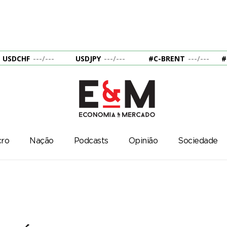
USDCHF
---
/
---
USDJPY
---
/
---
#C-BRENT
---
/
---
#
ro
Nação
Podcasts
Opinião
Sociedade