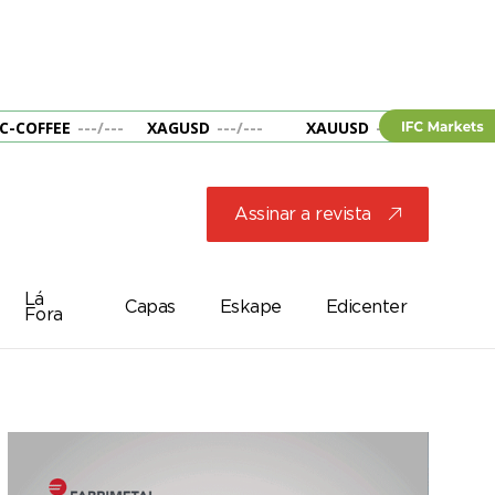
C-COFFEE
---
/
---
XAGUSD
---
/
---
XAUUSD
---
/
---
&B
Assinar a revista
j
Lá
Capas
Eskape
Edicenter
Fora