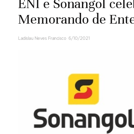
ENI e Sonangol cel
Memorando de Ent
Ladislau Neves Francisco
6/10/2021