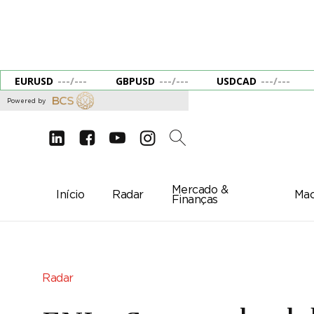
EURUSD
---
/
---
GBPUSD
---
/
---
USDCAD
---
/
---
Powered by
d
e
g
c
2
Mercado &
Início
Radar
Mac
Finanças
Radar