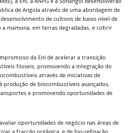
dE), a Eni, a ANPG e a Sonangol desenvolverão
blica de Angola através de uma abordagem de
 desenvolvimento de cultivos de baixo nível de
o a mamona, em terras degradadas, e cobrir
mpromisso da Eni de acelerar a transição
tíveis fósseis, promovendo a integração do
iocombustíveis através de iniciativas de
 à produção de biocombustíveis avançados,
transportes e promovendo oportunidades de
valiar oportunidades de negócio nas áreas de
izar a fracção orgânica, e de bio-refinação.