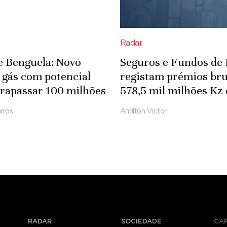
Radar
e Benguela: Novo
Seguros e Fundos de
 gás com potencial
registam prémios bru
trapassar 100 milhões
578,5 mil milhões Kz
cúbicos por dia
2025
rros
Amilton Victor
RADAR
SOCIEDADE
CA