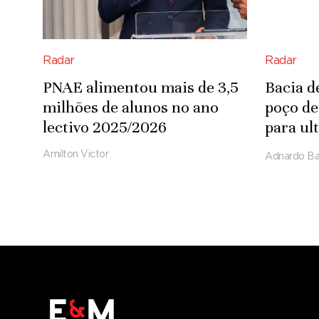
Radar
Radar
PNAE alimentou mais de 3,5
Bacia d
milhões de alunos no ano
poço de
lectivo 2025/2026
para ul
de pés 
Amilton Victor
Adnardo Ba