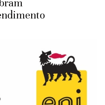
ebram
endimento