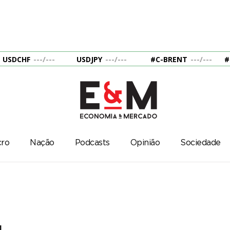
USDCHF
---
/
---
USDJPY
---
/
---
#C-BRENT
---
/
---
#
ro
Nação
Podcasts
Opinião
Sociedade