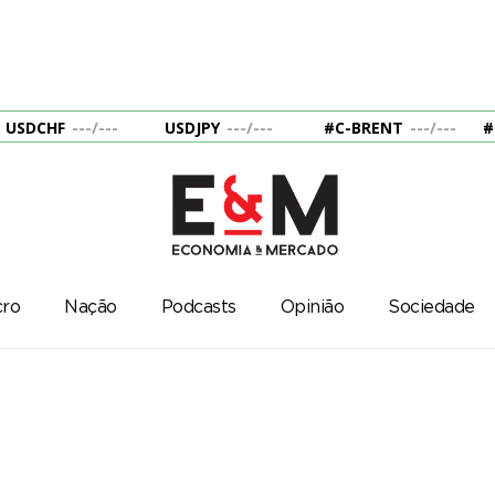
USDCHF
---
/
---
USDJPY
---
/
---
#C-BRENT
---
/
---
#
ro
Nação
Podcasts
Opinião
Sociedade