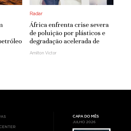
Radar
m
África enfrenta crise severa
de poluição por plásticos e
petróleo
degradação acelerada de
ecossistemas
Amilton Victor
CAPA DO MÊS
PAS
JULHO
2026
ICENTER