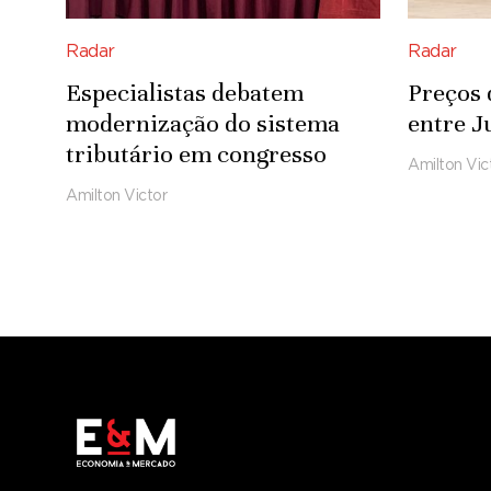
Radar
Radar
Especialistas debatem
Preços 
modernização do sistema
entre J
tributário em congresso
Amilton Vic
Amilton Victor