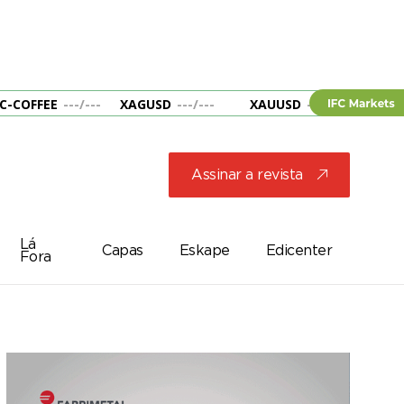
C-COFFEE
---
/
---
XAGUSD
---
/
---
XAUUSD
---
/
---
&B
Assinar a revista
j
Lá
Capas
Eskape
Edicenter
Fora