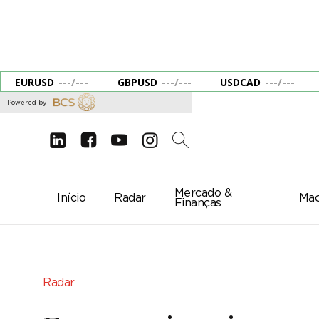
EURUSD
---
/
---
GBPUSD
---
/
---
USDCAD
---
/
---
Powered by
d
e
g
c
2
Mercado &
Início
Radar
Mac
Finanças
Radar