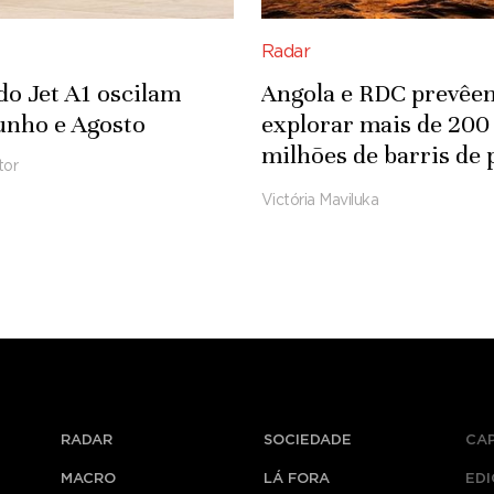
Radar
do Jet A1 oscilam
Angola e RDC prevêe
unho e Agosto
explorar mais de 200
milhões de barris de 
tor
em concessão
Victória Maviluka
transfronteiriça
RADAR
SOCIEDADE
CA
MACRO
LÁ FORA
ED