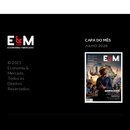
CAPA DO MÊS
JULHO
2026
© 2021
Economia &
Mercado.
Todos os
Direitos
Reservados.