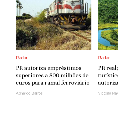
Radar
Radar
PR autoriza empréstimos
PR real
superiores a 800 milhões de
turísti
euros para ramal ferroviário
autoriz
Luena-Saurimo
para in
Adnardo Barros
Victória Mav
Integra