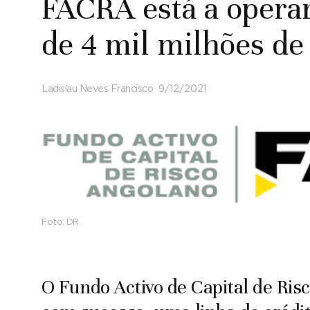
FACRA está a operar
de 4 mil milhões d
Ladislau Neves Francisco
9/12/2021
Foto:
DR
O Fundo Activo de Capital de Ris