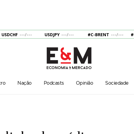
USDCHF
---
/
---
USDJPY
---
/
---
#C-BRENT
---
/
---
#
ro
Nação
Podcasts
Opinião
Sociedade