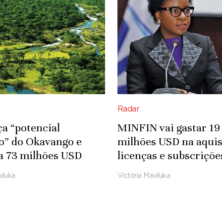
Radar
ça “potencial
MINFIN vai gastar 19
co” do Okavango e
milhões USD na aquis
a 73 milhões USD
licenças e subscriçõe
fra-estruturas
Microsoft
iluka
Victória Maviluka
das