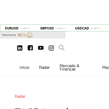
EURUSD
---
/
---
GBPUSD
---
/
---
USDCAD
---
/
---
Powered by
d
e
g
c
2
Mercado &
Início
Radar
Mac
Finanças
Radar