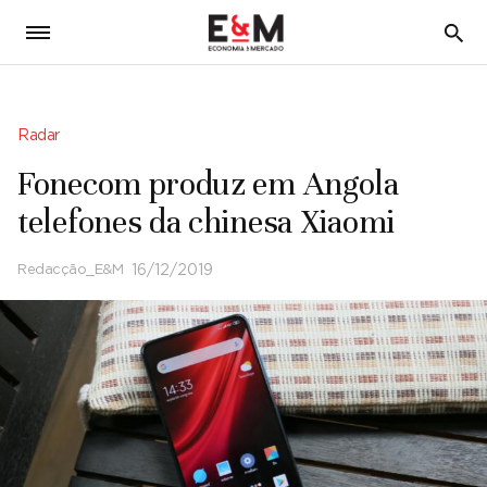
5
Radar
Fonecom produz em Angola
telefones da chinesa Xiaomi
Redacção_E&M
16/12/2019