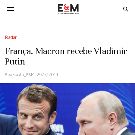
5
Radar
França. Macron recebe Vladimir
Putin
Redacção_E&M
29/7/2019