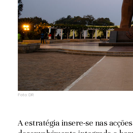
Foto:
DR
A estratégia insere-se nas acções