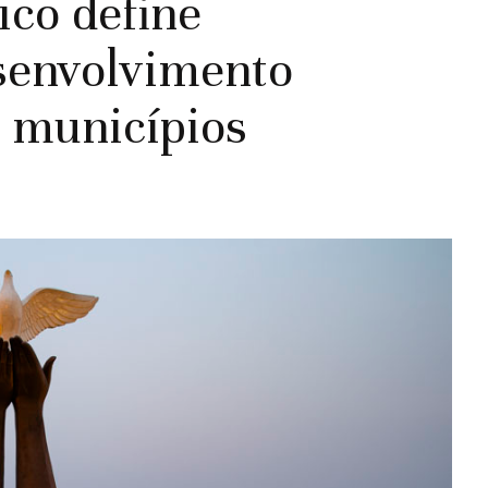
co define
esenvolvimento
 municípios