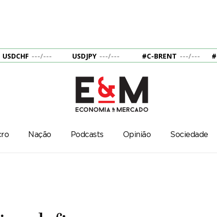
USDCHF
---
/
---
USDJPY
---
/
---
#C-BRENT
---
/
---
#
ro
Nação
Podcasts
Opinião
Sociedade