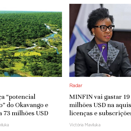
Radar
ça “potencial
MINFIN vai gastar 19
co” do Okavango e
milhões USD na aquis
a 73 milhões USD
licenças e subscriçõe
fra-estruturas
Microsoft
iluka
Victória Maviluka
das