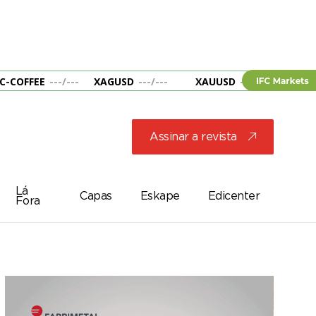
C-COFFEE
---
/
---
XAGUSD
---
/
---
XAUUSD
---
/
---
&B
Assinar a revista
j
Lá
Capas
Eskape
Edicenter
Fora