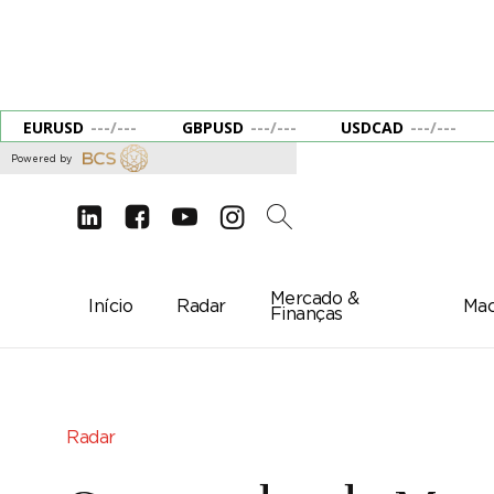
EURUSD
---
/
---
GBPUSD
---
/
---
USDCAD
---
/
---
Powered by
d
e
g
c
2
Mercado &
Início
Radar
Mac
Finanças
Radar