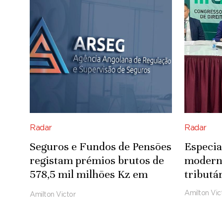
Radar
Radar
Seguros e Fundos de Pensões
Especia
registam prémios brutos de
modern
578,5 mil milhões Kz em
tributá
2025
Amilton Vic
Amilton Victor