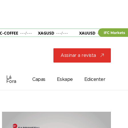
C-COFFEE
---
/
---
XAGUSD
---
/
---
XAUUSD
---
/
---
&B
Assinar a revista
j
Lá
Capas
Eskape
Edicenter
Fora