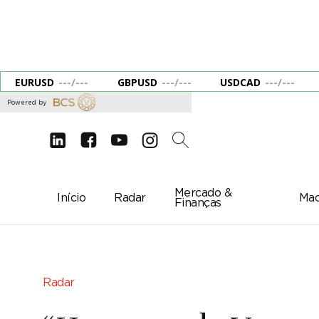
EURUSD
---
/
---
GBPUSD
---
/
---
USDCAD
---
/
---
Powered by
d
e
g
c
2
Mercado &
Início
Radar
Mac
Finanças
Radar