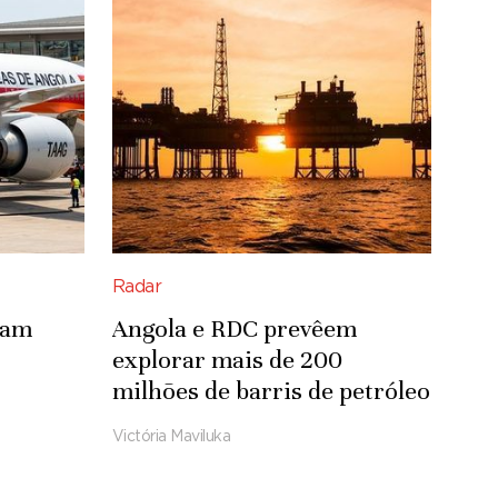
Radar
lam
Angola e RDC prevêem
explorar mais de 200
milhões de barris de petróleo
em concessão
Victória Maviluka
transfronteiriça