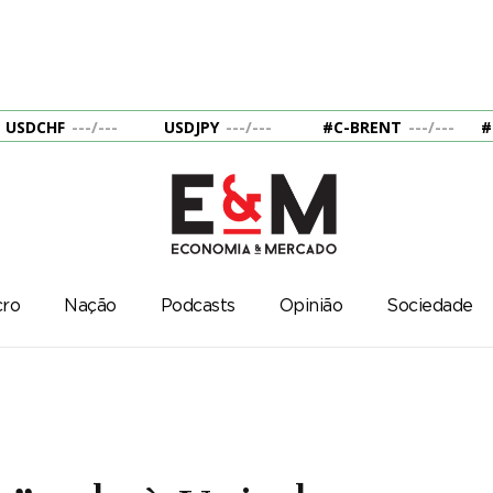
USDCHF
---
/
---
USDJPY
---
/
---
#C-BRENT
---
/
---
#
ro
Nação
Podcasts
Opinião
Sociedade