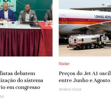
Radar
listas debatem
Preços do Jet A1 osci
ização do sistema
entre Junho e Agosto
rio em congresso
Amilton Victor
tor