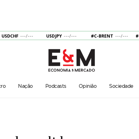
USDCHF
---
/
---
USDJPY
---
/
---
#C-BRENT
---
/
---
#
ro
Nação
Podcasts
Opinião
Sociedade