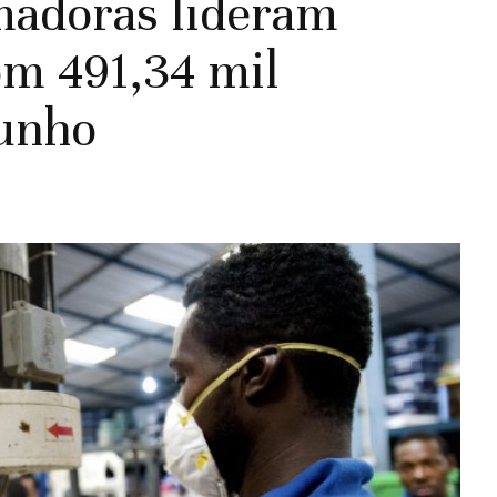
madoras lideram
om 491,34 mil
Junho