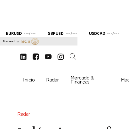
EURUSD
---
/
---
GBPUSD
---
/
---
USDCAD
---
/
---
Powered by
d
e
g
c
2
Mercado &
Início
Radar
Mac
Finanças
Radar