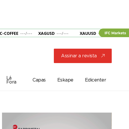
C-COFFEE
---
/
---
XAGUSD
---
/
---
XAUUSD
---
/
---
&B
Assinar a revista
j
Lá
Capas
Eskape
Edicenter
Fora