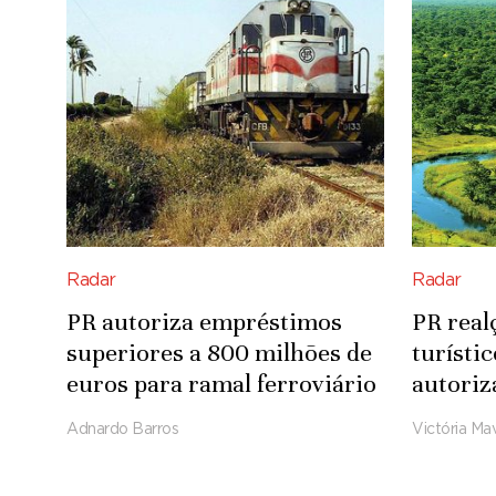
Radar
Radar
PR autoriza empréstimos
PR real
superiores a 800 milhões de
turísti
euros para ramal ferroviário
autoriz
Luena-Saurimo
para in
Adnardo Barros
Victória Mav
Integra