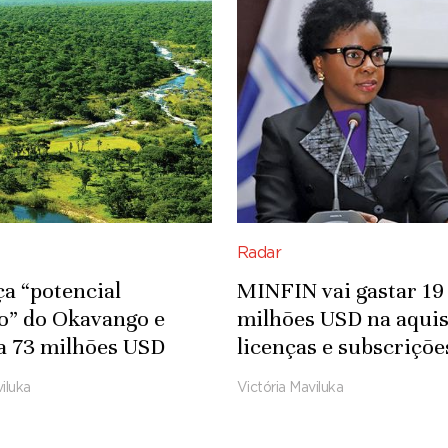
Radar
ça “potencial
MINFIN vai gastar 19
co” do Okavango e
milhões USD na aquis
a 73 milhões USD
licenças e subscriçõe
fra-estruturas
Microsoft
iluka
Victória Maviluka
das