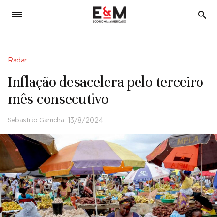
5
Radar
Inflação desacelera pelo terceiro
mês consecutivo
Sebastião Garricha
13/8/2024