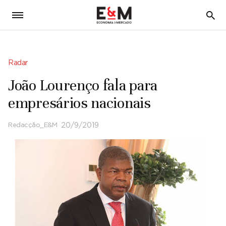
5
Radar
João Lourenço fala para
empresários nacionais
Redacção_E&M
20/9/2019