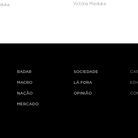
ia
Victória Maviluka
iluka
RADAR
SOCIEDADE
CA
MACRO
LÁ FORA
ED
NAÇÃO
OPINIÃO
CO
MERCADO