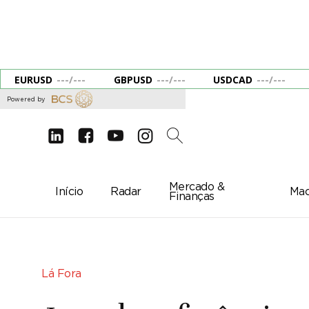
EURUSD
---
/
---
GBPUSD
---
/
---
USDCAD
---
/
---
Powered by
d
e
g
c
2
Mercado &
Início
Radar
Mac
Finanças
Lá Fora