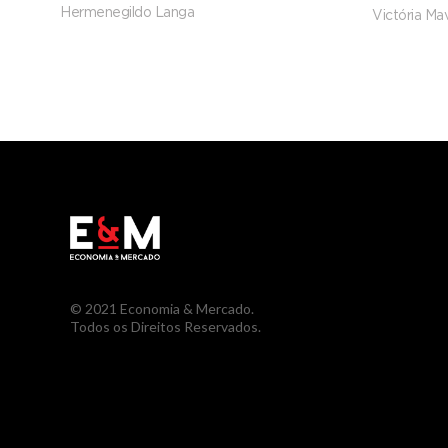
refinar
Hermenegildo Langa
Victória Mav
© 2021 Economia & Mercado.
Todos os Direitos Reservados.