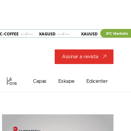
C-COFFEE
---
/
---
XAGUSD
---
/
---
XAUUSD
---
/
---
&B
Assinar a revista
j
Lá
Capas
Eskape
Edicenter
Fora