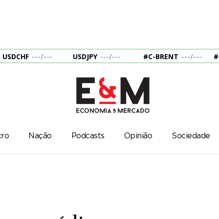
USDCHF
---
/
---
USDJPY
---
/
---
#C-BRENT
---
/
---
#
ro
Nação
Podcasts
Opinião
Sociedade