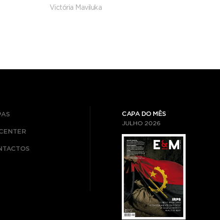
países com pior desempenho
Victória Maviluka
CAPA DO MÊS
PAS
JULHO
2026
ICENTER
NTACTOS