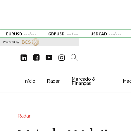
EURUSD
---
/
---
GBPUSD
---
/
---
USDCAD
---
/
---
Powered by
d
e
g
c
2
Mercado &
Início
Radar
Mac
Finanças
Radar