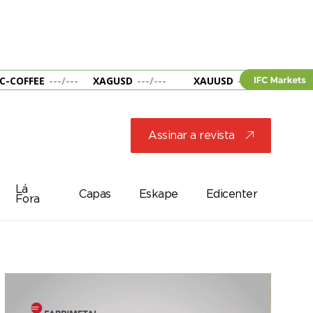
C-COFFEE
---
/
---
XAGUSD
---
/
---
XAUUSD
---
/
---
&B
Assinar a revista
j
Lá
Capas
Eskape
Edicenter
Fora