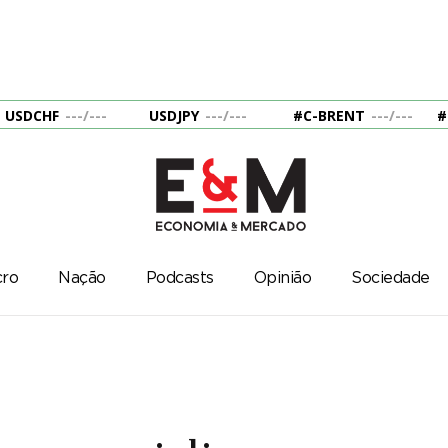
USDCHF
---
/
---
USDJPY
---
/
---
#C-BRENT
---
/
---
#
ro
Nação
Podcasts
Opinião
Sociedade