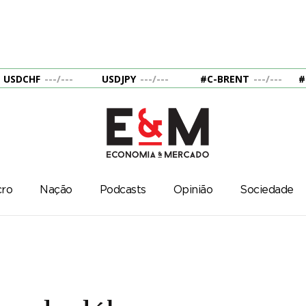
USDCHF
---
/
---
USDJPY
---
/
---
#C-BRENT
---
/
---
#
ro
Nação
Podcasts
Opinião
Sociedade