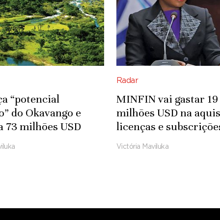
Radar
ça “potencial
MINFIN vai gastar 19
co” do Okavango e
milhões USD na aquis
a 73 milhões USD
licenças e subscriçõe
fra-estruturas
Microsoft
iluka
Victória Maviluka
das