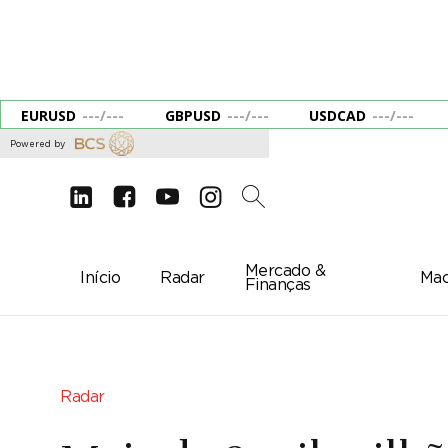
EURUSD
---
/
---
GBPUSD
---
/
---
USDCAD
---
/
---
Powered by
d
e
g
c
2
Mercado &
Início
Radar
Mac
Finanças
Radar