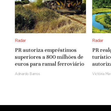
Radar
Radar
PR autoriza empréstimos
PR real
superiores a 800 milhões de
turísti
euros para ramal ferroviário
autoriz
Luena-Saurimo
para in
Adnardo Barros
Victória Mav
Integra