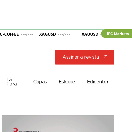
C-COFFEE
---
/
---
XAGUSD
---
/
---
XAUUSD
---
/
---
&B
Assinar a revista
j
Lá
Capas
Eskape
Edicenter
Fora