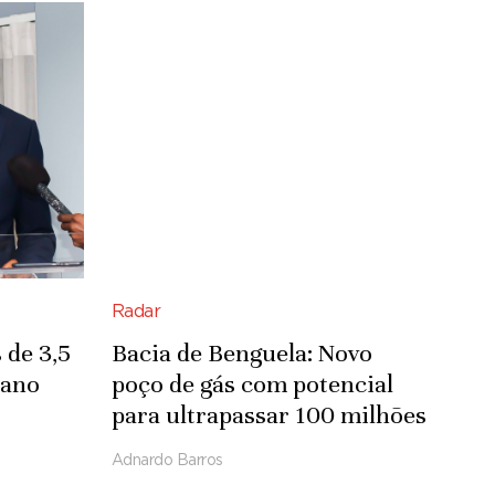
Radar
 de 3,5
Bacia de Benguela: Novo
 ano
poço de gás com potencial
para ultrapassar 100 milhões
de pés cúbicos por dia
Adnardo Barros