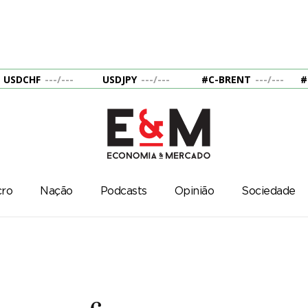
USDCHF
---
/
---
USDJPY
---
/
---
#C-BRENT
---
/
---
#
ro
Nação
Podcasts
Opinião
Sociedade