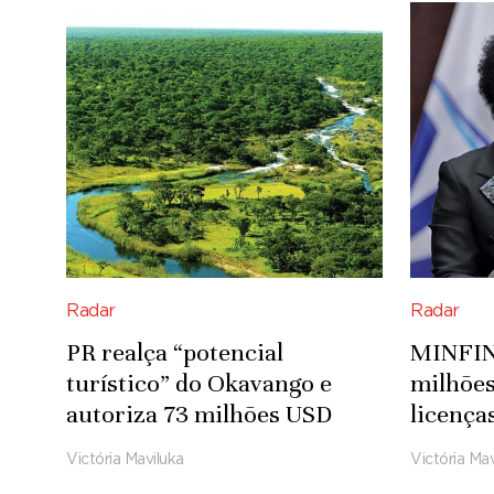
Radar
Radar
PR realça “potencial
MINFIN 
turístico” do Okavango e
milhões
autoriza 73 milhões USD
licença
para infra-estruturas
Microso
Victória Maviluka
Victória Mav
Integradas