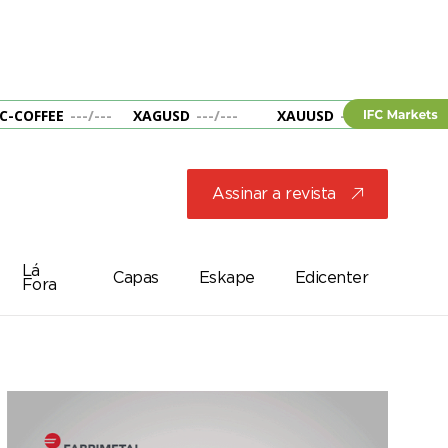
C-COFFEE
---
/
---
XAGUSD
---
/
---
XAUUSD
---
/
---
&B
Assinar a revista
j
Lá
Capas
Eskape
Edicenter
Fora