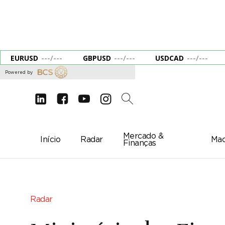
EURUSD
---
/
---
GBPUSD
---
/
---
USDCAD
---
/
---
Powered by
d
e
g
c
2
Mercado &
Início
Radar
Mac
Finanças
Radar