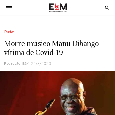
5
Radar
Morre músico Manu Dibango
vítima de Covid-19
Redacção_E&M
24/3/2020