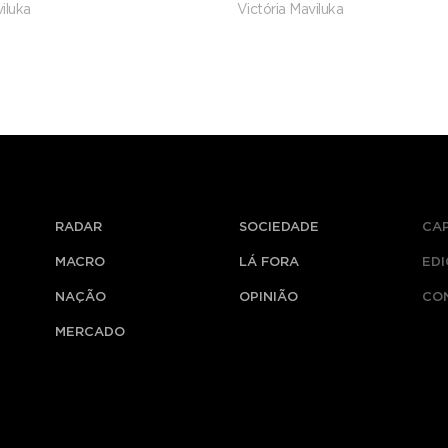
iluka
Victória Maviluka
das
RADAR
SOCIEDADE
CA
MACRO
LÁ FORA
ED
NAÇÃO
OPINIÃO
CO
MERCADO