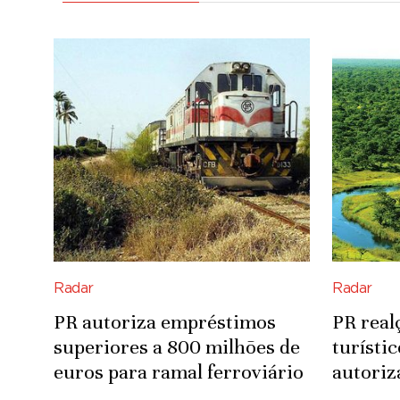
Radar
Radar
PR autoriza empréstimos
PR real
superiores a 800 milhões de
turísti
euros para ramal ferroviário
autoriz
Luena-Saurimo
para in