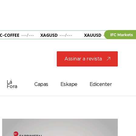
C-COFFEE
---
/
---
XAGUSD
---
/
---
XAUUSD
---
/
---
&B
Assinar a revista
j
Lá
Capas
Eskape
Edicenter
Fora