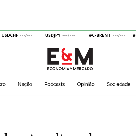
USDCHF
---
/
---
USDJPY
---
/
---
#C-BRENT
---
/
---
#
ro
Nação
Podcasts
Opinião
Sociedade