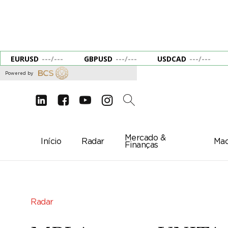
EURUSD
---
/
---
GBPUSD
---
/
---
USDCAD
---
/
---
Powered by
d
e
g
c
2
Mercado &
Início
Radar
Mac
Finanças
Radar