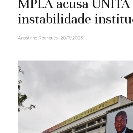
MPLA acusa UNITA d
instabilidade instit
Agostinho Rodrigues
20/7/2023