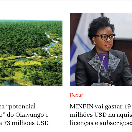
Radar
ça “potencial
MINFIN vai gastar 19
co” do Okavango e
milhões USD na aquis
a 73 milhões USD
licenças e subscriçõe
fra-estruturas
Microsoft