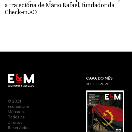
a trajectória de Mário Rafael, fundador da
Check-in.AO
CAPA DO MÊS
JULHO
2026
© 2021
Economia &
Mercado.
Todos os
Direitos
Reservados.