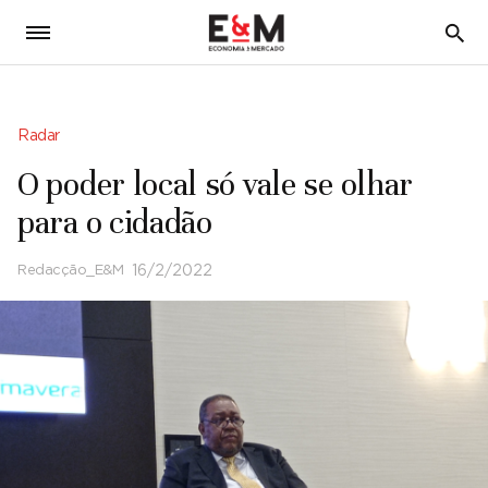
5
Radar
O poder local só vale se olhar
para o cidadão
Redacção_E&M
16/2/2022