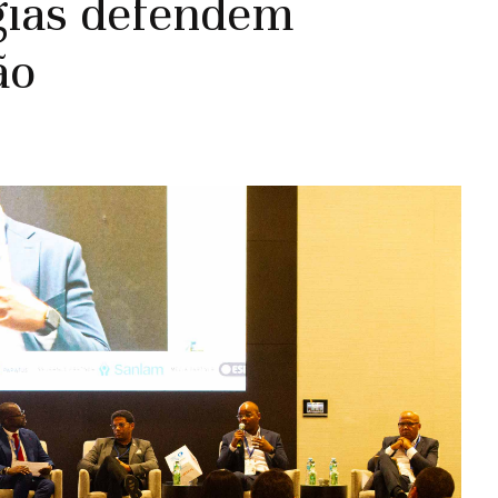
gias defendem
ão