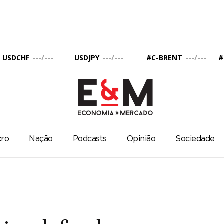
USDCHF
---
/
---
USDJPY
---
/
---
#C-BRENT
---
/
---
#
ro
Nação
Podcasts
Opinião
Sociedade