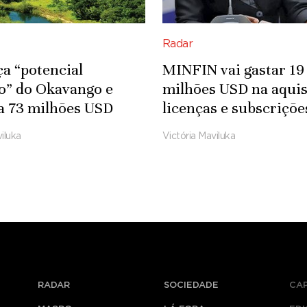
Radar
ça “potencial
MINFIN vai gastar 19
co” do Okavango e
milhões USD na aquis
a 73 milhões USD
licenças e subscriçõe
fra-estruturas
Microsoft
iluka
Victória Maviluka
das
RADAR
SOCIEDADE
CA