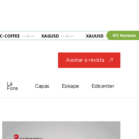
C-COFFEE
---
/
---
XAGUSD
---
/
---
XAUUSD
---
/
---
&B
Assinar a revista
j
Lá
Capas
Eskape
Edicenter
Fora