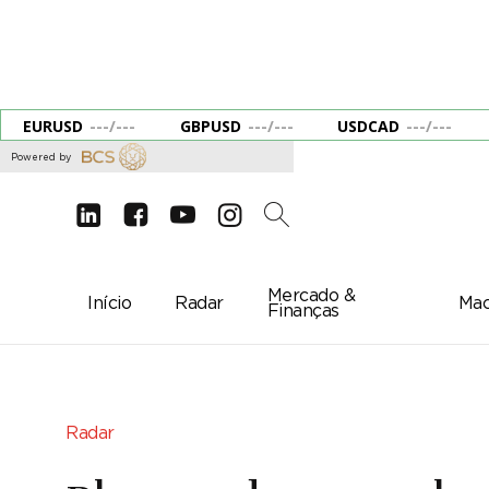
EURUSD
---
/
---
GBPUSD
---
/
---
USDCAD
---
/
---
Powered by
d
e
g
c
2
Mercado &
Início
Radar
Mac
Finanças
Radar