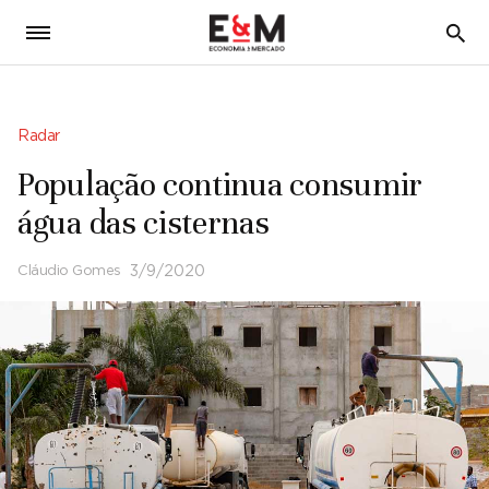
5
Radar
População continua consumir
água das cisternas
Cláudio Gomes
3/9/2020