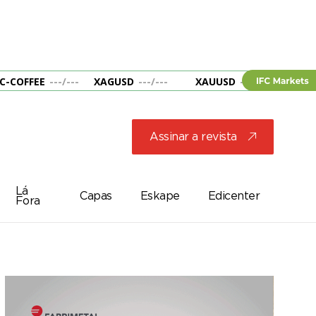
C-COFFEE
---
/
---
XAGUSD
---
/
---
XAUUSD
---
/
---
&B
Assinar a revista
j
Lá
Capas
Eskape
Edicenter
Fora