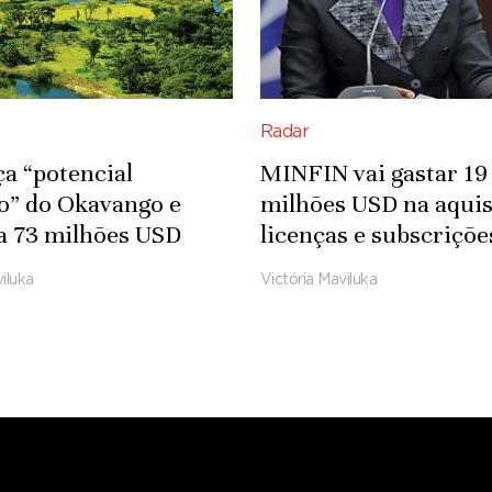
Radar
ça “potencial
MINFIN vai gastar 19
co” do Okavango e
milhões USD na aquis
a 73 milhões USD
licenças e subscriçõe
fra-estruturas
Microsoft
iluka
Victória Maviluka
das