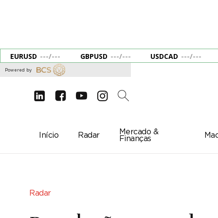
EURUSD
---
/
---
GBPUSD
---
/
---
USDCAD
---
/
---
Powered by
d
e
g
c
2
Mercado &
Início
Radar
Mac
Finanças
Radar