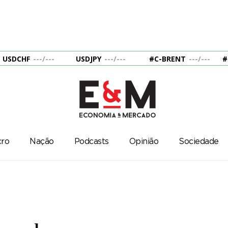
USDCHF
---
/
---
USDJPY
---
/
---
#C-BRENT
---
/
---
#
ro
Nação
Podcasts
Opinião
Sociedade