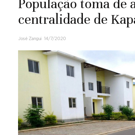
População toma de a
centralidade de Kap
José Zangui
14/7/2020