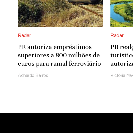
Radar
Radar
PR autoriza empréstimos
PR real
superiores a 800 milhões de
turísti
euros para ramal ferroviário
autoriz
Luena-Saurimo
para in
Adnardo Barros
Victória Mav
Integra