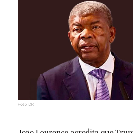
Foto:
DR
João Lourenço acredita que Trum