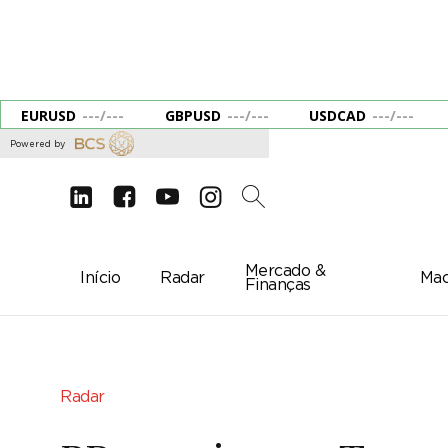
EURUSD
---
/
---
GBPUSD
---
/
---
USDCAD
---
/
---
Powered by
d
e
g
c
2
Mercado &
Início
Radar
Mac
Finanças
Radar