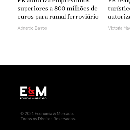
PR autoriza empréstimos
PR real
superiores a 800 milhões de
turísti
euros para ramal ferroviário
autoriz
Luena-Saurimo
para in
Adnardo Barros
Victória Mav
Integra
© 2021 Economia & Mercado.
Todos os Direitos Reservados.