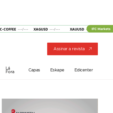
C-COFFEE
---
/
---
XAGUSD
---
/
---
XAUUSD
---
/
---
&B
Assinar a revista
j
Lá
Capas
Eskape
Edicenter
Fora