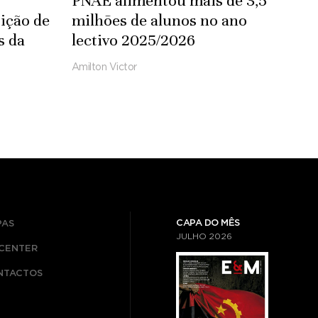
PNAE alimentou mais de 3,5
ição de
milhões de alunos no ano
s da
lectivo 2025/2026
Amilton Victor
CAPA DO MÊS
PAS
JULHO
2026
ICENTER
NTACTOS