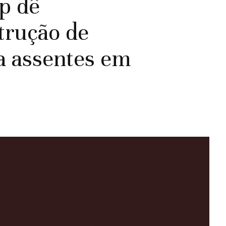
p dê
trução de
a assentes em