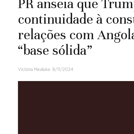
PR anseia que Trum
continuidade à cons
relações com Angol
“base sólida”
Victória Maviluka
8/11/2024