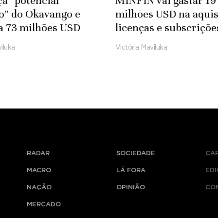
ça “potencial
MINFIN vai gastar 19
co” do Okavango e
milhões USD na aquis
a 73 milhões USD
licenças e subscriçõe
fra-estruturas
Microsoft
iluka
Victória Maviluka
das
RADAR
SOCIEDADE
CA
MACRO
LÁ FORA
ED
NAÇÃO
OPINIÃO
CO
MERCADO