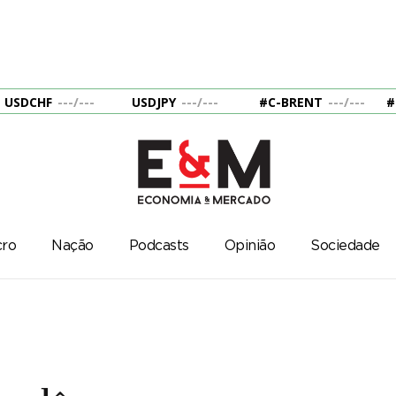
USDCHF
---
/
---
USDJPY
---
/
---
#C-BRENT
---
/
---
#
ro
Nação
Podcasts
Opinião
Sociedade