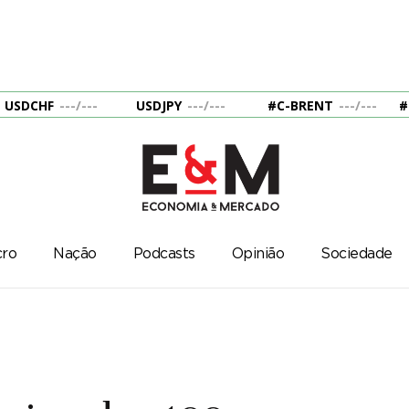
USDCHF
---
/
---
USDJPY
---
/
---
#C-BRENT
---
/
---
#
ro
Nação
Podcasts
Opinião
Sociedade