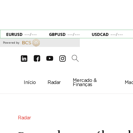
EURUSD
---
/
---
GBPUSD
---
/
---
USDCAD
---
/
---
Powered by
d
e
g
c
2
Mercado &
Início
Radar
Mac
Finanças
Radar