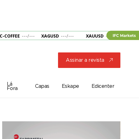
C-COFFEE
---
/
---
XAGUSD
---
/
---
XAUUSD
---
/
---
&B
Assinar a revista
j
Lá
Capas
Eskape
Edicenter
Fora