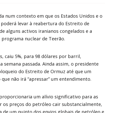
da num contexto em que os Estados Unidos e o
oderá levar à reabertura do Estreito de
 de alguns activos iranianos congelados e a
o programa nuclear de Teerão.
, caiu 5%, para 98 dólares por barril,
na semana passada. Ainda assim, o presidente
bloqueio do Estreito de Ormuz até que um
o que não irá “apressar” um entendimento.
roporcionaria um alívio significativo para as
r os preços do petróleo cair substancialmente,
a de um quinto dos envios globais de petróleo e