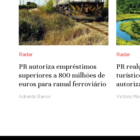
Radar
Radar
PR autoriza empréstimos
PR real
superiores a 800 milhões de
turísti
euros para ramal ferroviário
autoriz
Luena-Saurimo
para in
Adnardo Barros
Victória Mav
Integra