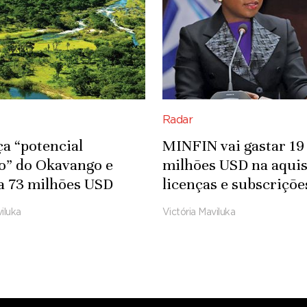
Radar
ça “potencial
MINFIN vai gastar 19
co” do Okavango e
milhões USD na aquis
a 73 milhões USD
licenças e subscriçõe
fra-estruturas
Microsoft
iluka
Victória Maviluka
das