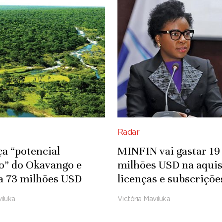
Radar
ça “potencial
MINFIN vai gastar 19
co” do Okavango e
milhões USD na aquis
a 73 milhões USD
licenças e subscriçõe
fra-estruturas
Microsoft
iluka
Victória Maviluka
das