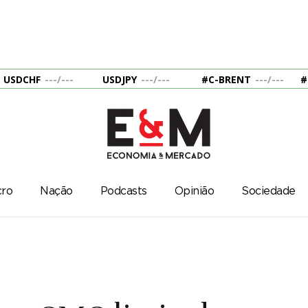
USDCHF
---
/
---
USDJPY
---
/
---
#C-BRENT
---
/
---
#
ro
Nação
Podcasts
Opinião
Sociedade