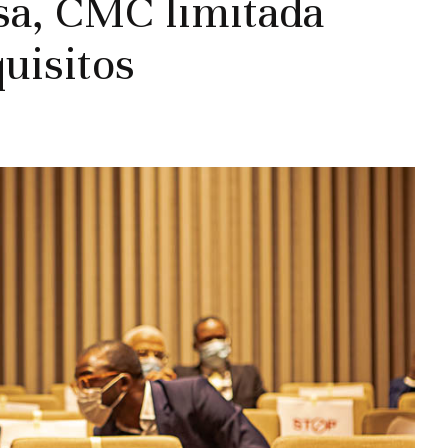
sa, CMC limitada
quisitos