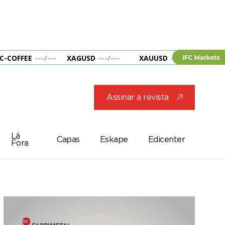
C-COFFEE
---
/
---
XAGUSD
---
/
---
XAUUSD
---
/
---
&B
Assinar a revista
j
Lá
Capas
Eskape
Edicenter
Fora