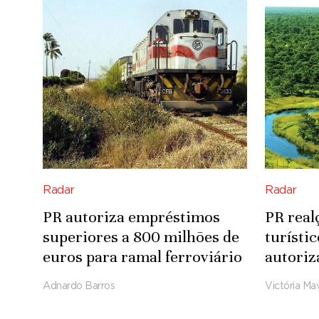
Radar
Radar
PR autoriza empréstimos
PR real
superiores a 800 milhões de
turísti
euros para ramal ferroviário
autoriz
Luena-Saurimo
para in
Adnardo Barros
Victória Mav
Integra