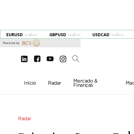
EURUSD
---
/
---
GBPUSD
---
/
---
USDCAD
---
/
---
Powered by
d
e
g
c
2
Mercado &
Início
Radar
Mac
Finanças
Radar