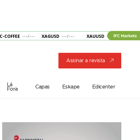
C-COFFEE
---
/
---
XAGUSD
---
/
---
XAUUSD
---
/
---
&B
Assinar a revista
j
Lá
Capas
Eskape
Edicenter
Fora