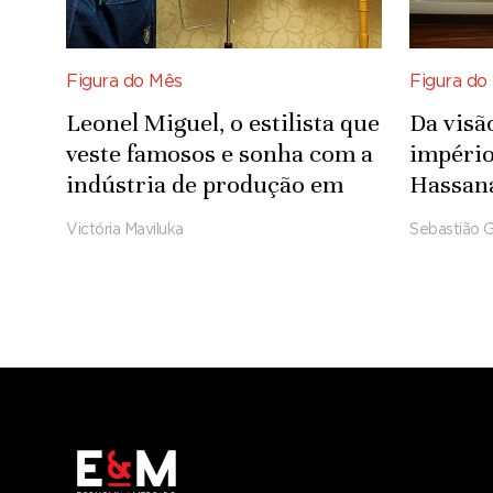
Figura do Mês
Figura do
Leonel Miguel, o estilista que
Da visã
veste famosos e sonha com a
império
indústria de produção em
Hassana
grande escala
indústr
Victória Maviluka
Sebastião G