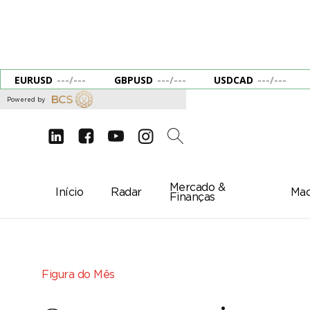
EURUSD
---
/
---
GBPUSD
---
/
---
USDCAD
---
/
---
Powered by
d
e
g
c
2
Mercado &
Início
Radar
Mac
Finanças
Figura do Mês