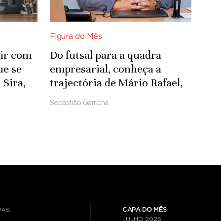
Figura do Mês
uir com
Do futsal para a quadra
ue se
empresarial, conheça a
 Sira,
trajectória de Mário Rafael,
ding
fundador da Check-in.AO
Sebastião Garricha
CAPA DO MÊS
PAS
JULHO
2026