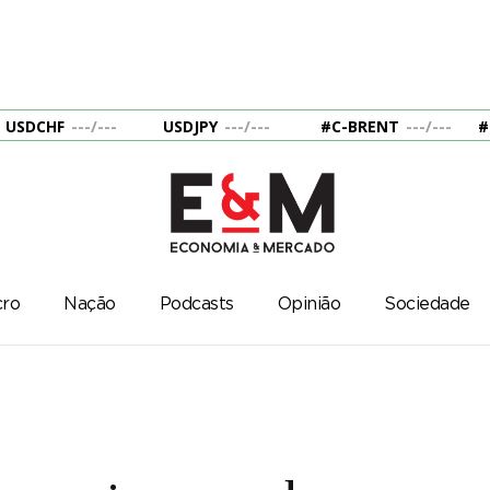
USDCHF
---
/
---
USDJPY
---
/
---
#C-BRENT
---
/
---
#
ro
Nação
Podcasts
Opinião
Sociedade