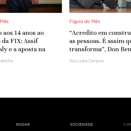
 Mês
Figura do Mês
o aos 14 anos ao
“Acredito em constr
 da FIX: Assif
as pessoas. É assim q
ly e a aposta na
transforma”, Don Ben
ia nacional
CEO JETA Africa Hol
arricha
Ana Luísa Campos
RADAR
SOCIEDADE
CA