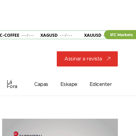
C-COFFEE
---
/
---
XAGUSD
---
/
---
XAUUSD
---
/
---
&B
Assinar a revista
j
Lá
Capas
Eskape
Edicenter
Fora