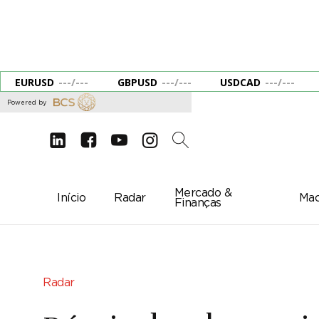
EURUSD
---
/
---
GBPUSD
---
/
---
USDCAD
---
/
---
Powered by
d
e
g
c
2
Mercado &
Início
Radar
Mac
Finanças
Radar