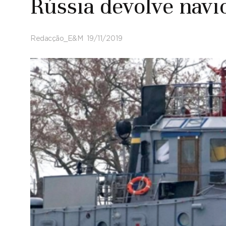
Rússia devolve navi
Redacção_E&M
19/11/2019