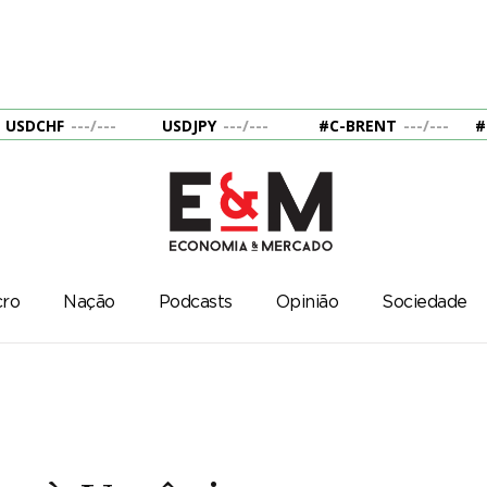
USDCHF
---
/
---
USDJPY
---
/
---
#C-BRENT
---
/
---
#
ro
Nação
Podcasts
Opinião
Sociedade