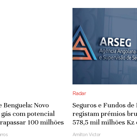
Radar
e Benguela: Novo
Seguros e Fundos de
 gás com potencial
registam prémios bru
trapassar 100 milhões
578,5 mil milhões Kz
cúbicos por dia
2025
rros
Amilton Victor