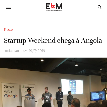
5
Radar
Startup Weekend chega à Angola
Redacção_E&M
19/7/2019