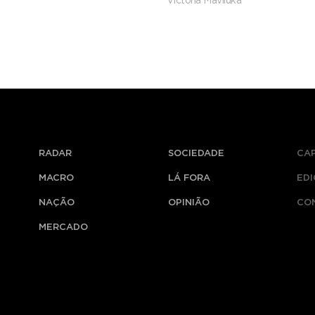
Victória Maviluka
transfronteiriça
RADAR
SOCIEDADE
CA
MACRO
LÁ FORA
ED
NAÇÃO
OPINIÃO
CO
MERCADO