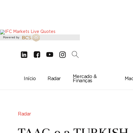
Powered by
d
e
g
c
2
Mercado &
Início
Radar
Mac
Finanças
Radar
TAAG e a TURKISH A