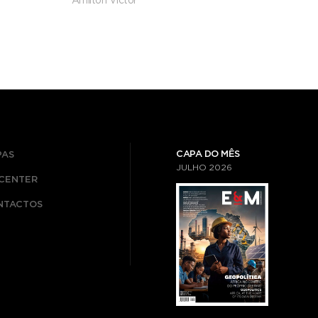
Amilton Victor
CAPA DO MÊS
PAS
JULHO
2026
ICENTER
NTACTOS