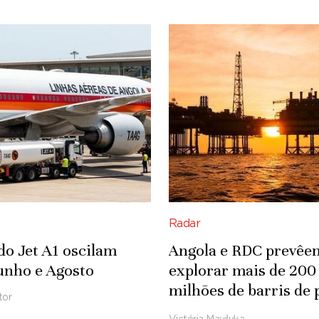
Radar
do Jet A1 oscilam
Angola e RDC prevêe
unho e Agosto
explorar mais de 200
milhões de barris de 
tor
em concessão