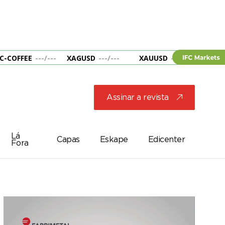
C-COFFEE
---
/
---
XAGUSD
---
/
---
XAUUSD
---
/
---
&B
Assinar a revista
j
Lá
Capas
Eskape
Edicenter
Fora