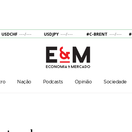
USDCHF
---
/
---
USDJPY
---
/
---
#C-BRENT
---
/
---
#
ro
Nação
Podcasts
Opinião
Sociedade