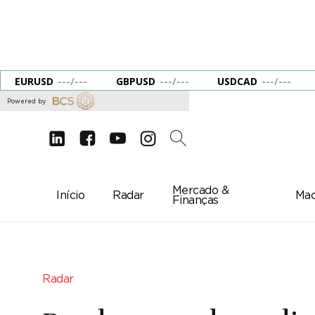
EURUSD
---
/
---
GBPUSD
---
/
---
USDCAD
---
/
---
Powered by
d
e
g
c
2
Mercado &
Início
Radar
Mac
Finanças
Radar