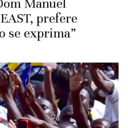
 Dom Manuel
CEAST, prefere
to se exprima”