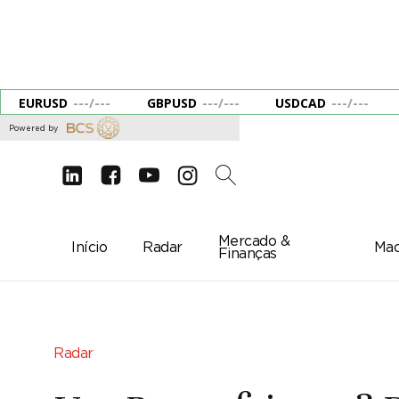
EURUSD
---
/
---
GBPUSD
---
/
---
USDCAD
---
/
---
Powered by
d
e
g
c
2
Mercado &
Início
Radar
Mac
Finanças
Radar