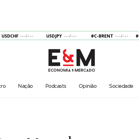
USDCHF
---
/
---
USDJPY
---
/
---
#C-BRENT
---
/
---
#
ro
Nação
Podcasts
Opinião
Sociedade