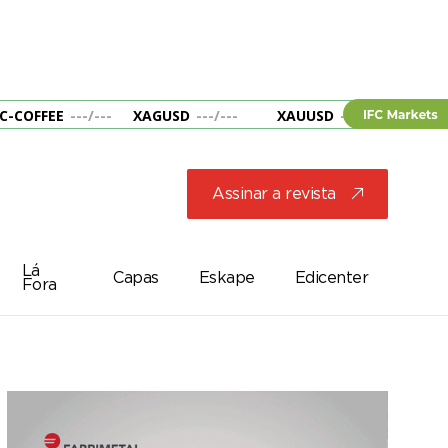
C-COFFEE
---
/
---
XAGUSD
---
/
---
XAUUSD
---
/
---
&B
Assinar a revista
j
Lá
Capas
Eskape
Edicenter
Fora