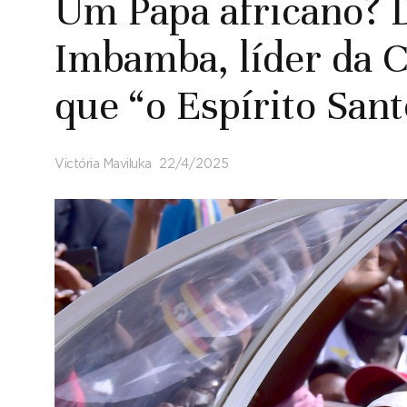
Um Papa africano?
Imbamba, líder da 
que “o Espírito San
Victória Maviluka
22/4/2025