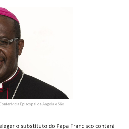
onferência Episcopal de Angola e São
eleger o substituto do Papa Francisco contará