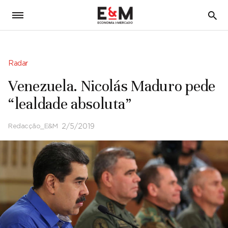
5
Radar
Venezuela. Nicolás Maduro pede
“lealdade absoluta”
Redacção_E&M
2/5/2019