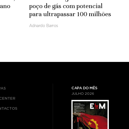
 ano
poço de gás com potencial
para ultrapassar 100 milhões
de pés cúbicos por dia
Adnardo Barros
CAPA DO MÊS
PAS
JULHO
2026
ICENTER
NTACTOS