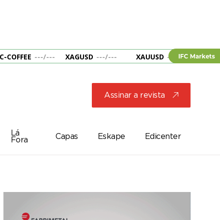
C-COFFEE
---
/
---
XAGUSD
---
/
---
XAUUSD
---
/
---
&B
Assinar a revista
j
Lá
Capas
Eskape
Edicenter
Fora