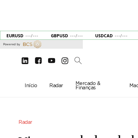
EURUSD
---
/
---
GBPUSD
---
/
---
USDCAD
---
/
---
Powered by
d
e
g
c
2
Mercado &
Início
Radar
Mac
Finanças
Radar