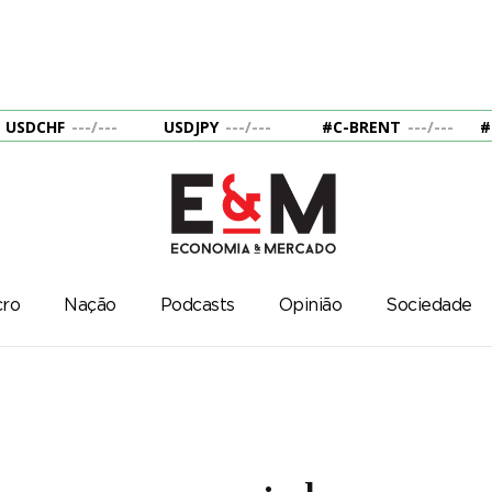
USDCHF
---
/
---
USDJPY
---
/
---
#C-BRENT
---
/
---
#
ro
Nação
Podcasts
Opinião
Sociedade