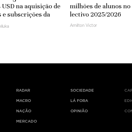
 USD na aquisição de
milhões de alunos no
s e subscrições da
lectivo 2025/2026
ft
Amilton Victor
iluka
RADAR
SOCIEDADE
CA
MACRO
LÁ FORA
ED
NAÇÃO
OPINIÃO
CO
MERCADO