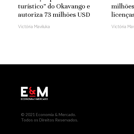
turístico” do Okavango e
milhões
autoriza 73 milhões USD
licença
para infra-estruturas
Microso
Victória Maviluka
Victória Mav
Integradas
© 2021 Economia & Mercado.
Todos os Direitos Reservados.