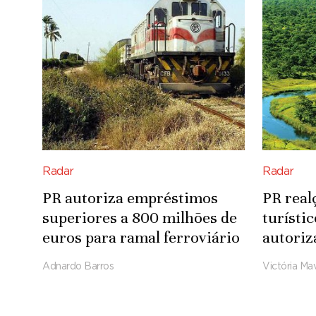
Radar
Radar
PR autoriza empréstimos
PR real
superiores a 800 milhões de
turísti
euros para ramal ferroviário
autoriz
Luena-Saurimo
para in
Adnardo Barros
Victória Mav
Integra