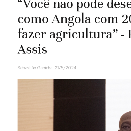
“Você não pode des
como Angola com 2
fazer agricultura” -
Assis
Sebastião Garricha
21/5/2024