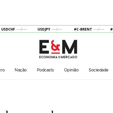
USDCHF
---
/
---
USDJPY
---
/
---
#C-BRENT
---
/
---
#
ro
Nação
Podcasts
Opinião
Sociedade