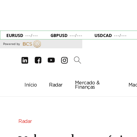
EURUSD
---
/
---
GBPUSD
---
/
---
USDCAD
---
/
---
Powered by
d
e
g
c
2
Mercado &
Início
Radar
Mac
Finanças
Radar