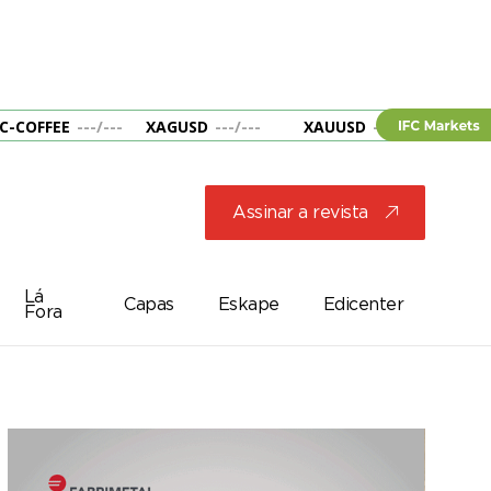
C-COFFEE
---
/
---
XAGUSD
---
/
---
XAUUSD
---
/
---
&B
Assinar a revista
j
Lá
Capas
Eskape
Edicenter
Fora